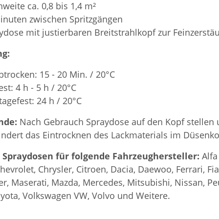
hweite ca. 0,8 bis 1,4 m²
inuten zwischen Spritzgängen
ydose mit justierbaren Breitstrahlkopf zur Feinzerst
g:
btrocken: 15 - 20 Min. / 20°C
est: 4 h - 5 h / 20°C
agefest: 24 h / 20°C
nde:
Nach Gebrauch Spraydose auf den Kopf stellen 
indert das Eintrocknen des Lackmaterials im Düsenko
 Spraydosen für folgende Fahrzeughersteller:
Alfa
Chevrolet, Chrysler, Citroen, Dacia, Daewoo, Ferrari, F
r, Maserati, Mazda, Mercedes, Mitsubishi, Nissan, Pe
oyota, Volkswagen VW, Volvo und Weitere.