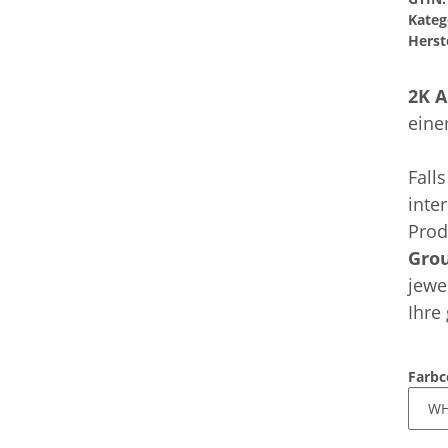
Kateg
Herste
2K A
ein
Fall
inte
Prod
Gro
jewe
Ihre
Farb