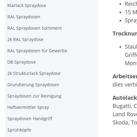
Reic
Klarlack Spraydose
15 M
RAL Spraydosen
Spra
RAL Spraydosen Sortiment
Trocknun
2k RAL Spraydose
Stau
RAL Spraydosen für Gewerbe
Griff
DB Spraydose
Mont
2k Strukturlack Spraydose
Arbeitse
dies verh
Grundierung Spraydosen
Spraydosen zur Reinigung
Autolack
Bugatti, 
Haftvermittler Spray
Land Rove
Spraydosen Handgriff
Skoda, T
Sprühköpfe