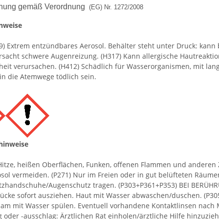
nung gemäß Verordnung
(EG) Nr. 1272/2008
nweise
9) Extrem entzündbares Aerosol. Behälter steht unter Druck: kann
rsacht schwere Augenreizung. (H317) Kann allergische Hautreaktio
t verursachen. (H412) Schädlich für Wasserorganismen, mit langf
in die Atemwege tödlich sein.
shinweise
Hitze, heißen Oberflächen, Funken, offenen Flammen und anderen 
ol vermeiden. (P271) Nur im Freien oder in gut belüfteten Räume
utzhandschuhe/Augenschutz tragen. (P303+P361+P353) BEI BERÜHR
tücke sofort ausziehen. Haut mit Wasser abwaschen/duschen. (P
am mit Wasser spülen. Eventuell vorhandene Kontaktlinsen nach Mö
 oder -ausschlag: Ärztlichen Rat einholen/ärztliche Hilfe hinzuzi