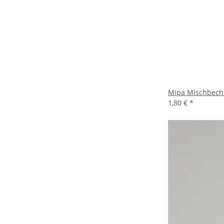
Mipa Mischbech
1,80 €
*