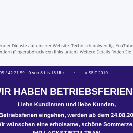
olgender Dienste auf unserer Website: Technisch notwendig, YouTub
dern (Fingerabdruck-Icon links unten). Weitere Details finden Sie
05 / 42 21 59 - 0 von 8 bis 13 Uhr
⋅
⭐ SEIT 2010
IR HABEN BETRIEBSFERIEN
Liebe Kundinnen und liebe Kunden,
n Betriebsferien eingehen, werden ab dem 24.08.20
ir wünschen eine erholsame, schöne Sommerzei
IHR LACKSTIFT24-TEAM