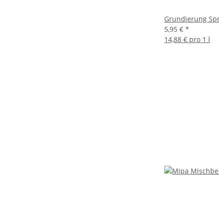
Grundierung Spr
5,95 €
*
14,88 € pro 1 l