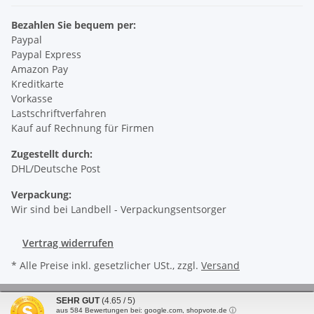
Bezahlen Sie bequem per:
Paypal
Paypal Express
Amazon Pay
Kreditkarte
Vorkasse
Lastschriftverfahren
Kauf auf Rechnung für Firmen
Zugestellt durch:
DHL/Deutsche Post
Verpackung:
Wir sind bei Landbell - Verpackungsentsorger
Vertrag widerrufen
* Alle Preise inkl. gesetzlicher USt., zzgl.
Versand
© LIPA Autopflege GmbH
SEHR GUT
(4.65 / 5)
aus
584
Bewertungen bei: google.com, shopvote.de ⓘ
Powered by
JTL-Shop
| Cached by
ecomDATA LiteSpeed Cache