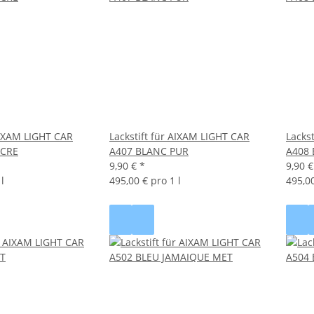
 AIXAM LIGHT CAR
Lackstift für AIXAM LIGHT CAR
Lacks
ACRE
A407 BLANC PUR
A408
9,90 €
*
9,90 
l
495,00 € pro 1 l
495,00