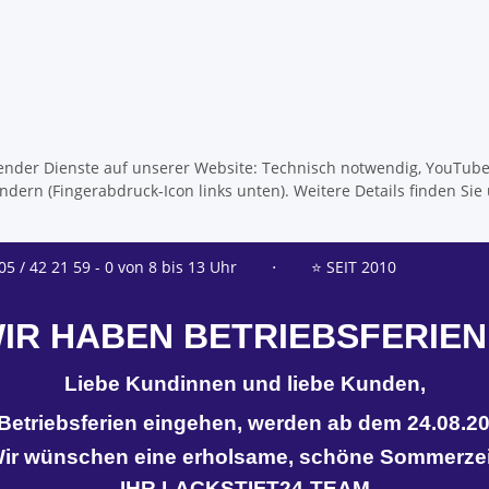
olgender Dienste auf unserer Website: Technisch notwendig, YouTub
dern (Fingerabdruck-Icon links unten). Weitere Details finden Sie
05 / 42 21 59 - 0 von 8 bis 13 Uhr
⋅
⭐ SEIT 2010
IR HABEN BETRIEBSFERIEN
Liebe Kundinnen und liebe Kunden,
n Betriebsferien eingehen, werden ab dem 24.08.20
ir wünschen eine erholsame, schöne Sommerzei
IHR LACKSTIFT24-TEAM