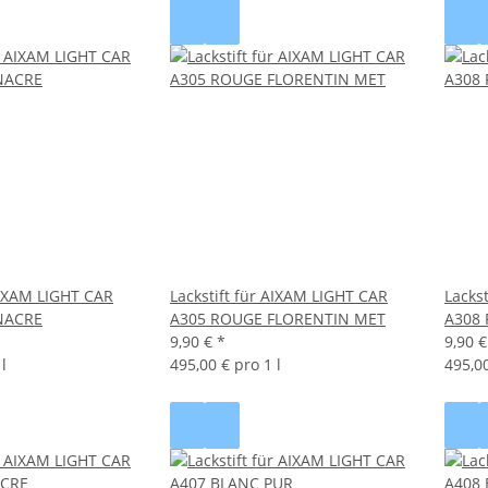
 AIXAM LIGHT CAR
Lackstift für AIXAM LIGHT CAR
Lacks
NACRE
A305 ROUGE FLORENTIN MET
A308
9,90 €
*
9,90 
l
495,00 € pro 1 l
495,00