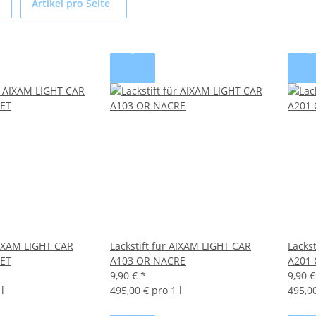
Artikel pro Seite
 AIXAM LIGHT CAR
Lackstift für AIXAM LIGHT CAR
Lacks
ET
A103 OR NACRE
A201
9,90 €
*
9,90 
l
495,00 € pro 1 l
495,00