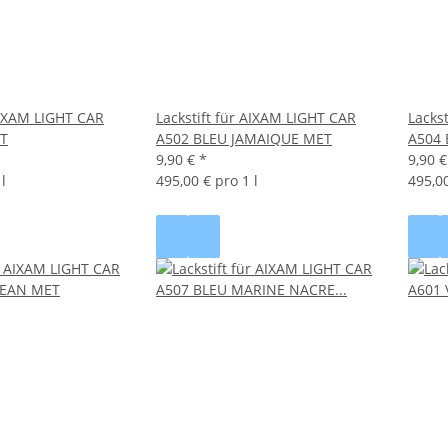
 AIXAM LIGHT CAR
Lackstift für AIXAM LIGHT CAR
Lacks
T
A502 BLEU JAMAIQUE MET
A504
9,90 €
*
9,90 
l
495,00 € pro 1 l
495,00