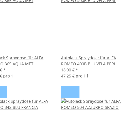
ack Spraydose für ALFA
Autolack Spraydose für ALFA
O 365 AQUA MET
ROMEO 400B BLU VELA PERL
 €
*
18,90 €
*
€ pro 1 l
47,25 € pro 1 l