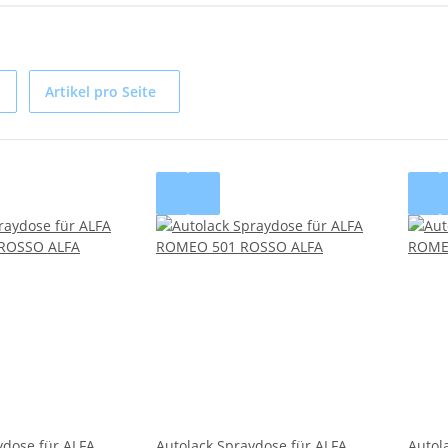
Artikel pro Seite
ydose für ALFA
Autolack Spraydose für ALFA
Autol