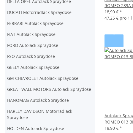
DELTA OPEL Autolack Spraydose
ROMEO 289A 
18,90 €
*
DUCATI Motorradlack Spraydose
47,25 € pro 1 l
FERRARI Autolack Spraydose
FIAT Autolack Spraydose
FORD Autolack Spraydose
FSO Autolack Spraydose
GEELY Autolack Spraydose
GM CHEVROLET Autolack Spraydose
GREAT WALL MOTORS Autolack Spraydose
HANOMAG Autolack Spraydose
HARLEY DAVIDSON Motorradlack
Autolack Spra
Spraydose
ROMEO 013 B
18,90 €
*
HOLDEN Autolack Spraydose