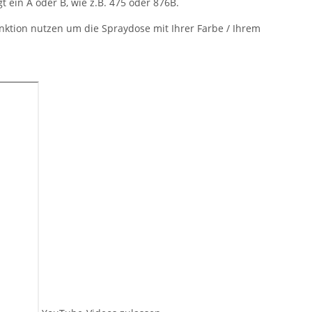
ein A oder B, wie z.B. 475 oder 876B.
ktion nutzen um die Spraydose mit Ihrer Farbe / Ihrem