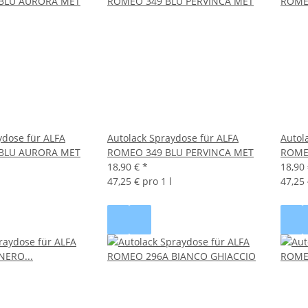
ydose für ALFA
Autolack Spraydose für ALFA
Autol
BLU AURORA MET
ROMEO 349 BLU PERVINCA MET
ROME
18,90 €
*
18,90
47,25 € pro 1 l
47,25 