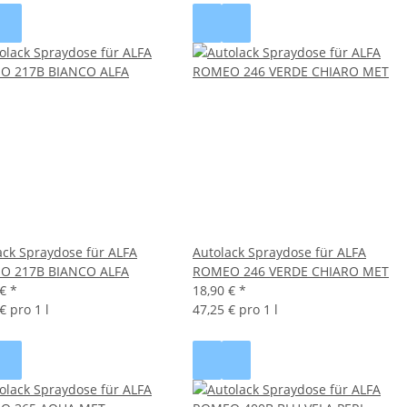
ack Spraydose für ALFA
Autolack Spraydose für ALFA
O 217B BIANCO ALFA
ROMEO 246 VERDE CHIARO MET
 €
*
18,90 €
*
€ pro 1 l
47,25 € pro 1 l