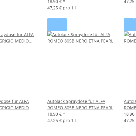
18,90 €
*
47,25 
47,25 € pro 1 l
ydose für ALFA
Autolack Spraydose für ALFA
Autol
GRIGIO MEDIO
ROMEO 805B NERO ETNA PEARL
ROME
18,90 €
*
18,90
47,25 € pro 1 l
47,25 