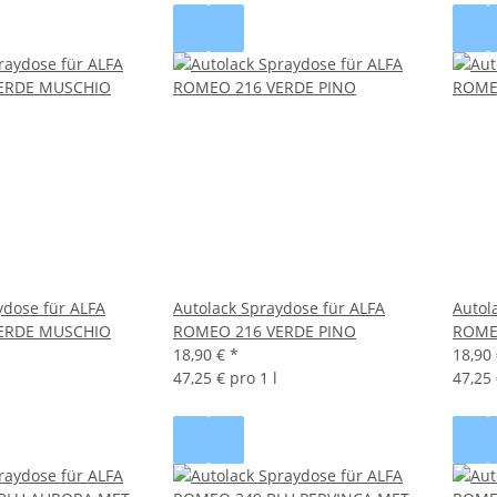
ydose für ALFA
Autolack Spraydose für ALFA
Autol
ERDE MUSCHIO
ROMEO 216 VERDE PINO
ROME
18,90 €
*
18,90
47,25 € pro 1 l
47,25 