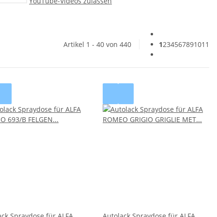
YouTube-Videos zulassen
Artikel 1 - 40 von 440
1
2
3
4
5
6
7
8
9
10
11
ack Spraydose für ALFA
Autolack Spraydose für ALFA