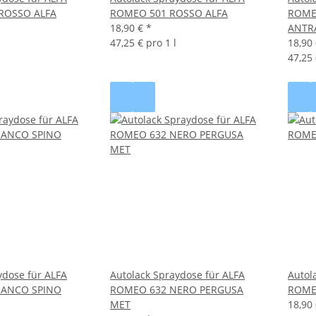
ROSSO ALFA
ROMEO 501 ROSSO ALFA
ROME
18,90 €
*
ANTR
47,25 € pro 1 l
18,90
47,25 
ydose für ALFA
Autolack Spraydose für ALFA
Autol
IANCO SPINO
ROMEO 632 NERO PERGUSA
ROME
MET
18,90