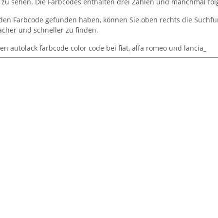
zu sehen. Die Farbcodes enthalten drei Zahlen und manchmal folgt 
en Farbcode gefunden haben, können Sie oben rechts die Suchfun
acher und schneller zu finden.
en autolack farbcode color code bei fiat, alfa romeo und lancia_