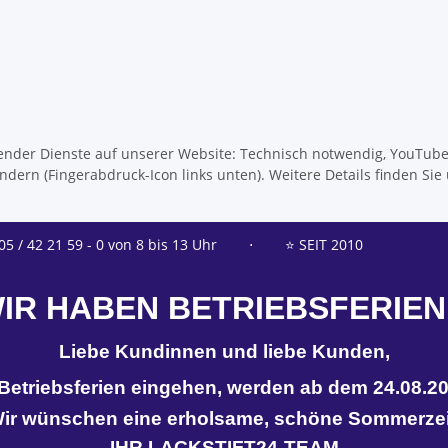
olgender Dienste auf unserer Website: Technisch notwendig, YouTub
dern (Fingerabdruck-Icon links unten). Weitere Details finden Sie
05 / 42 21 59 - 0 von 8 bis 13 Uhr
⋅
⭐ SEIT 2010
IR HABEN BETRIEBSFERIEN
Liebe Kundinnen und liebe Kunden,
n Betriebsferien eingehen, werden ab dem 24.08.20
ir wünschen eine erholsame, schöne Sommerzei
IHR LACKSTIFT24-TEAM