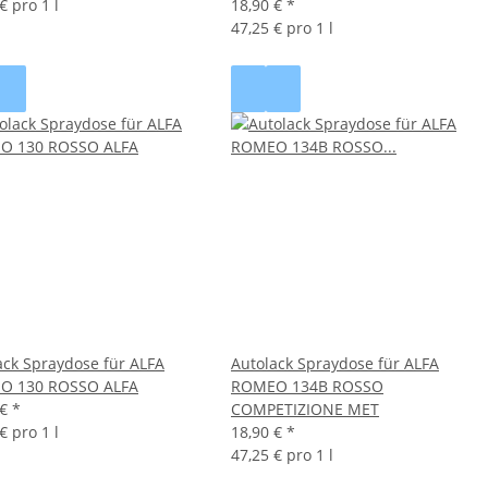
€ pro 1 l
18,90 €
*
47,25 € pro 1 l
ack Spraydose für ALFA
Autolack Spraydose für ALFA
O 130 ROSSO ALFA
ROMEO 134B ROSSO
 €
*
COMPETIZIONE MET
€ pro 1 l
18,90 €
*
47,25 € pro 1 l