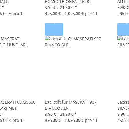
IALE
ROSSO TRIONFALE PERL
ANTH
€
*
9,90 € -
21,90 €
*
9,90 €
5,00 € pro 1 l
495,00 € - 1.095,00 € pro 1 l
495,00
 MASERATI 66735600
Lackstift für MASERATI 907
Lacks
LARI MET
BIANCO ALPI
SILVE
€
*
9,90 € -
21,90 €
*
9,90 €
5,00 € pro 1 l
495,00 € - 1.095,00 € pro 1 l
495,00