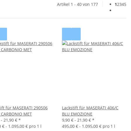
Artikel 1 - 40 von 177
1
2
3
4
5
tift für MASERATI 290506
Lackstift für MASERATI 406/C
 CARBONIO MET
BLU EMOZIONE
 -
21,90 €
*
9,90 € -
21,90 €
*
 € - 1.095,00 € pro 1 l
495,00 € - 1.095,00 € pro 1 l