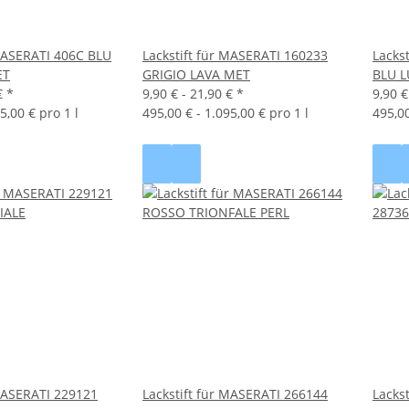
 MASERATI 406C BLU
Lackstift für MASERATI 160233
Lacks
ET
GRIGIO LAVA MET
BLU L
€
*
9,90 € -
21,90 €
*
9,90 €
5,00 € pro 1 l
495,00 € - 1.095,00 € pro 1 l
495,00
 MASERATI 229121
Lackstift für MASERATI 266144
Lacks