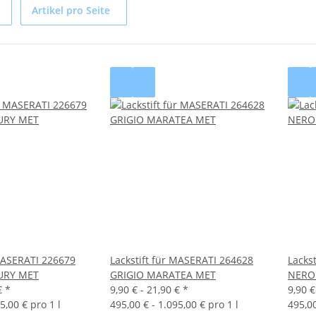
Artikel pro Seite
 MASERATI 226679
Lackstift für MASERATI 264628
Lacks
URY MET
GRIGIO MARATEA MET
NERO
€
*
9,90 € -
21,90 €
*
9,90 €
5,00 € pro 1 l
495,00 € - 1.095,00 € pro 1 l
495,00