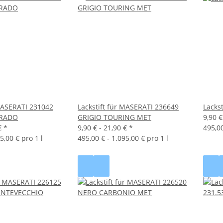
 MASERATI 231042
Lackstift für MASERATI 236649
Lacks
ORADO
GRIGIO TOURING MET
9,90 €
€
*
9,90 € -
21,90 €
*
495,00
5,00 € pro 1 l
495,00 € - 1.095,00 € pro 1 l