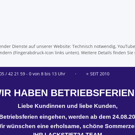
olgender Dienste auf unserer Website: Technisch notwendig, YouTub
dern (Fingerabdruck-Icon links unten). Weitere Details finden Sie
05 / 42 21 59 - 0 von 8 bis 13 Uhr
⋅
⭐ SEIT 2010
IR HABEN BETRIEBSFERIEN
Liebe Kundinnen und liebe Kunden,
n Betriebsferien eingehen, werden ab dem 24.08.20
ir wünschen eine erholsame, schöne Sommerzei
IHR LACKSTIFT24-TEAM