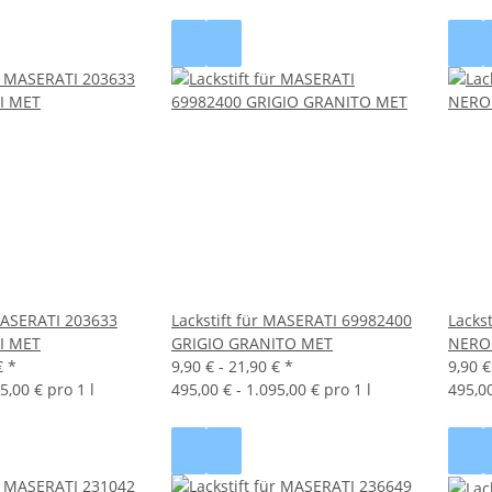
 MASERATI 203633
Lackstift für MASERATI 69982400
Lacks
RI MET
GRIGIO GRANITO MET
NERO 
€
*
9,90 € -
21,90 €
*
9,90 €
5,00 € pro 1 l
495,00 € - 1.095,00 € pro 1 l
495,00