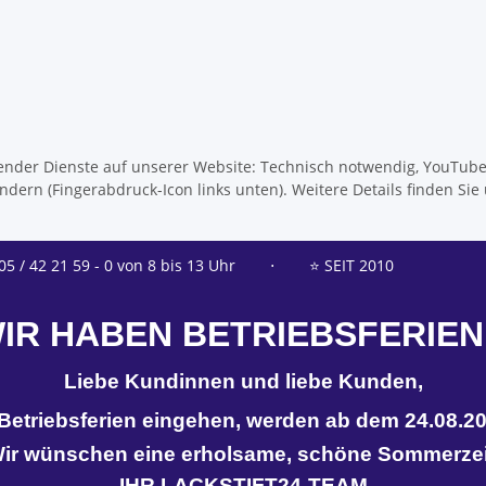
olgender Dienste auf unserer Website: Technisch notwendig, YouTub
dern (Fingerabdruck-Icon links unten). Weitere Details finden Sie
05 / 42 21 59 - 0 von 8 bis 13 Uhr
⋅
⭐ SEIT 2010
IR HABEN BETRIEBSFERIEN
Liebe Kundinnen und liebe Kunden,
n Betriebsferien eingehen, werden ab dem 24.08.20
ir wünschen eine erholsame, schöne Sommerzei
IHR LACKSTIFT24-TEAM