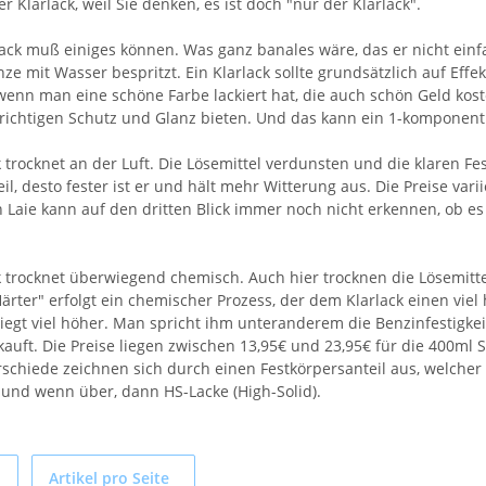
er Klarlack, weil Sie denken, es ist doch "nur der Klarlack".
lack muß einiges können. Was ganz banales wäre, das er nicht ein
ze mit Wasser bespritzt. Ein Klarlack sollte grundsätzlich auf Effe
enn man eine schöne Farbe lackiert hat, die auch schön Geld kost
 richtigen Schutz und Glanz bieten. Und das kann ein 1-komponenti
k trocknet an der Luft. Die Lösemittel verdunsten und die klaren Fe
il, desto fester ist er und hält mehr Witterung aus. Die Preise var
 Laie kann auf den dritten Blick immer noch nicht erkennen, ob es e
ck trocknet überwiegend chemisch. Auch hier trocknen die Lösemit
rter" erfolgt ein chemischer Prozess, der dem Klarlack einen vie
liegt viel höher. Man spricht ihm unteranderem die Benzinfestigkeit
auft. Die Preise liegen zwischen 13,95€ und 23,95€ für die 400ml S
rschiede zeichnen sich durch einen Festkörpersanteil aus, welcher
) und wenn über, dann HS-Lacke (High-Solid).
Artikel pro Seite