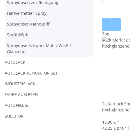
Spraydosen zur Reinigung
Haftvermittler Spray
Spraydosen Handgriff
Top
Sprühköpfe
Spraydose Schwarz Matt / Weiß /
Glänzend
AUTOLACK
AUTOLACK REPARATUR SET
INDUSTRIELACK
FARBE AUSLESEN
2k Klarlack S
AUTOPFLEGE
hochglänzend
ZUBEHÖR
16,90 €
*
42,25 € pro 1 l