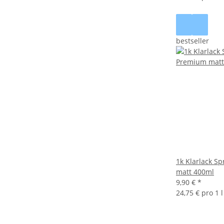
bestseller
1k Klarlack S
matt 400ml
9,90 €
*
24,75 € pro 1 l