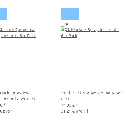
Top
arlack Spraydose
2k Klarlack Spraydose matt- 6er
länzend - 6er Pack
Pack
 €
*
74,90 €
*
€ pro 1 l
31,21 € pro 1 l