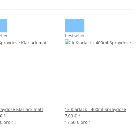
ller
bestseller
raydose Klarlack matt
1k Klarlack - 400ml Spraydose
 €
*
7,00 €
*
€ pro 1 l
17,50 € pro 1 l