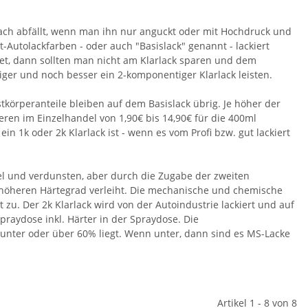
fach abfällt, wenn man ihn nur anguckt oder mit Hochdruck und
kt-Autolackfarben - oder auch "Basislack" genannt - lackiert
et, dann sollten man nicht am Klarlack sparen und dem
ger und noch besser ein 2-komponentiger Klarlack leisten.
stkörperanteile bleiben auf dem Basislack übrig. Je höher der
iieren im Einzelhandel von 1,90€ bis 14,90€ für die 400ml
in 1k oder 2k Klarlack ist - wenn es vom Profi bzw. gut lackiert
tel und verdunsten, aber durch die Zugabe der zweiten
l höheren Härtegrad verleiht. Die mechanische und chemische
 zu. Der 2k Klarlack wird von der Autoindustrie lackiert und auf
praydose inkl. Härter in der Spraydose. Die
 unter oder über 60% liegt. Wenn unter, dann sind es MS-Lacke
Artikel 1 - 8 von 8