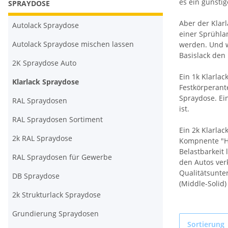
es ein günstig
SPRAYDOSE
Aber der Klar
Autolack Spraydose
einer Sprühlan
Autolack Spraydose mischen lassen
werden. Und w
Basislack den
2K Spraydose Auto
Ein 1k Klarlac
Klarlack Spraydose
Festkörperante
Spraydose. Ein
RAL Spraydosen
ist.
RAL Spraydosen Sortiment
Ein 2k Klarla
2k RAL Spraydose
Kompnente "Hä
Belastbarkeit 
RAL Spraydosen für Gewerbe
den Autos verk
Qualitätsunte
DB Spraydose
(Middle-Solid
2k Strukturlack Spraydose
Grundierung Spraydosen
Sortierung