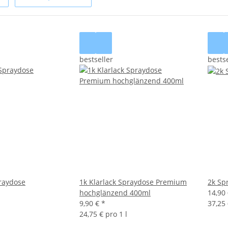
bestseller
bestse
praydose
1k Klarlack Spraydose Premium
2k Sp
hochglänzend 400ml
14,90
9,90 €
*
37,25 
24,75 € pro 1 l