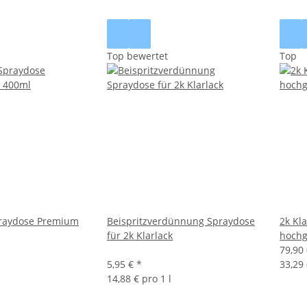
Top bewertet
Top
praydose Premium
Beispritzverdünnung Spraydose
2k Kl
für 2k Klarlack
hochg
79,90
5,95 €
*
33,29 
14,88 € pro 1 l