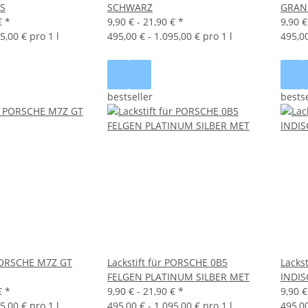
S
SCHWARZ
GRAND
€
*
9,90 € -
21,90 €
*
9,90 €
5,00 € pro 1 l
495,00 € - 1.095,00 € pro 1 l
495,00
bestseller
bestse
 PORSCHE M7Z GT
Lackstift für PORSCHE 0B5
Lacks
FELGEN PLATINUM SILBER MET
INDI
€
*
9,90 € -
21,90 €
*
9,90 €
5,00 € pro 1 l
495,00 € - 1.095,00 € pro 1 l
495,00