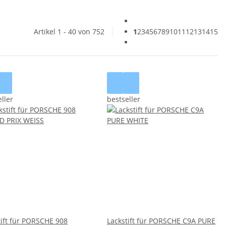
Artikel 1 - 40 von 752
1
2
3
4
5
6
7
8
9
10
11
12
13
14
15
ller
bestseller
tift für PORSCHE 908
Lackstift für PORSCHE C9A PURE