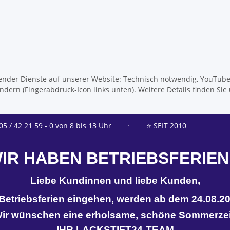
olgender Dienste auf unserer Website: Technisch notwendig, YouTub
dern (Fingerabdruck-Icon links unten). Weitere Details finden Sie
05 / 42 21 59 - 0 von 8 bis 13 Uhr
⋅
⭐ SEIT 2010
IR HABEN BETRIEBSFERIEN
Liebe Kundinnen und liebe Kunden,
n Betriebsferien eingehen, werden ab dem 24.08.20
ir wünschen eine erholsame, schöne Sommerzei
IHR LACKSTIFT24-TEAM