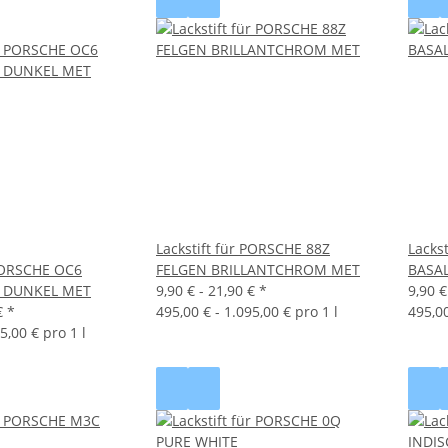
Lackstift für PORSCHE 88Z
Lacks
 PORSCHE OC6
FELGEN BRILLANTCHROM MET
BASA
N DUNKEL MET
9,90 € -
21,90 €
*
9,90 €
€
*
495,00 € - 1.095,00 € pro 1 l
495,00
5,00 € pro 1 l