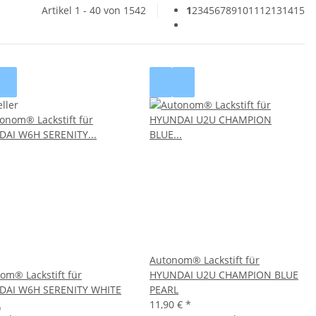
Artikel 1 - 40 von 1542
1
2
3
4
5
6
7
8
9
10
11
12
13
14
15
ller
Autonom® Lackstift für
om® Lackstift für
HYUNDAI U2U CHAMPION BLUE
DAI W6H SERENITY WHITE
PEARL
L
11,90 €
*