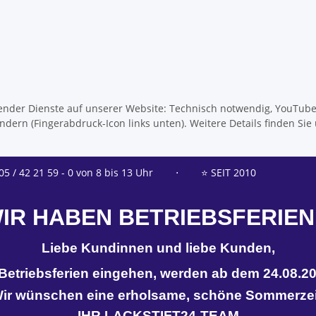
olgender Dienste auf unserer Website: Technisch notwendig, YouTub
dern (Fingerabdruck-Icon links unten). Weitere Details finden Sie
05 / 42 21 59 - 0 von 8 bis 13 Uhr
⋅
⭐ SEIT 2010
IR HABEN BETRIEBSFERIEN
Liebe Kundinnen und liebe Kunden,
n Betriebsferien eingehen, werden ab dem 24.08.20
ir wünschen eine erholsame, schöne Sommerzei
IHR LACKSTIFT24-TEAM