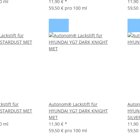
0 ml
11,90 €
*
11,90
59,50 € pro 100 ml
59,50
stift für
Autonom® Lackstift für
Auton
 STARDUST MET
HYUNDAI YG7 DARK KNIGHT
HYUN
MET
SILVE
0 ml
11,90 €
*
11,90
59,50 € pro 100 ml
59,50