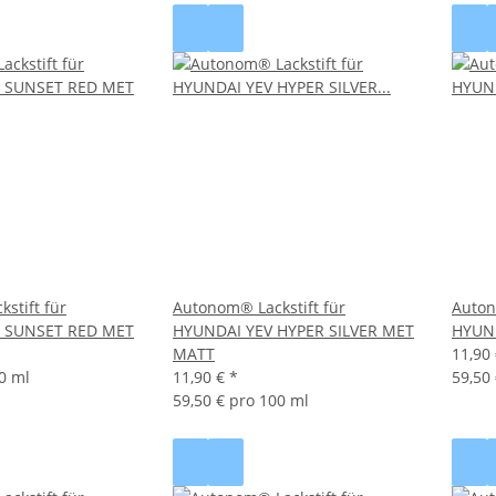
stift für
Autonom® Lackstift für
Auton
 SUNSET RED MET
HYUNDAI YEV HYPER SILVER MET
HYUND
MATT
11,90
0 ml
11,90 €
*
59,50
59,50 € pro 100 ml