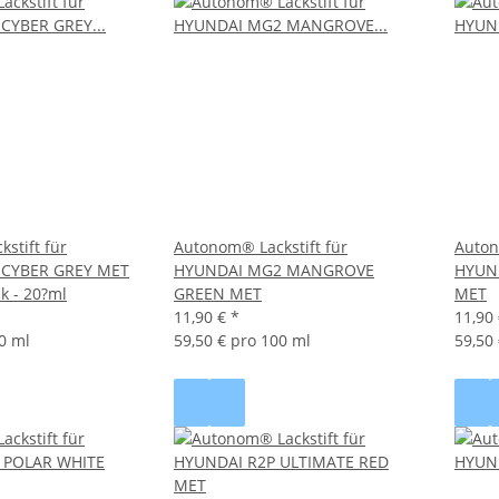
stift für
Autonom® Lackstift für
Auton
 CYBER GREY MET
HYUNDAI MG2 MANGROVE
HYUN
ck - 20?ml
GREEN MET
MET
11,90 €
*
11,90
0 ml
59,50 € pro 100 ml
59,50