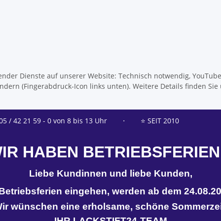
olgender Dienste auf unserer Website: Technisch notwendig, YouTub
dern (Fingerabdruck-Icon links unten). Weitere Details finden Sie
05 / 42 21 59 - 0 von 8 bis 13 Uhr
⋅
⭐ SEIT 2010
IR HABEN BETRIEBSFERIEN
Liebe Kundinnen und liebe Kunden,
n Betriebsferien eingehen, werden ab dem 24.08.20
ir wünschen eine erholsame, schöne Sommerzei
IHR LACKSTIFT24-TEAM