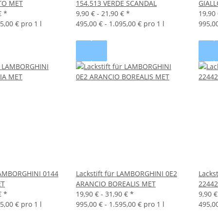
TO MET
154.513 VERDE SCANDAL
GIAL
€
*
9,90 € -
21,90 €
*
19,90 
5,00 € pro 1 l
495,00 € - 1.095,00 € pro 1 l
995,00
 LAMBORGHINI 0144
Lackstift für LAMBORGHINI 0E2
Lacks
ET
ARANCIO BOREALIS MET
22442
€
*
19,90 € -
31,90 €
*
9,90 €
5,00 € pro 1 l
995,00 € - 1.595,00 € pro 1 l
495,00