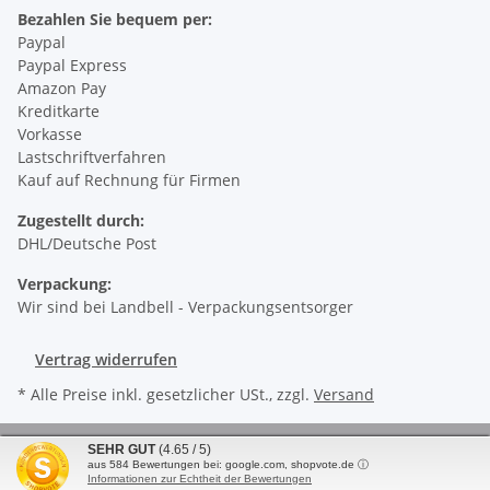
Bezahlen Sie bequem per:
Paypal
Paypal Express
Amazon Pay
Kreditkarte
Vorkasse
Lastschriftverfahren
Kauf auf Rechnung für Firmen
Zugestellt durch:
DHL/Deutsche Post
Verpackung:
Wir sind bei Landbell - Verpackungsentsorger
Vertrag widerrufen
* Alle Preise inkl. gesetzlicher USt., zzgl.
Versand
© LIPA Autopflege GmbH
SEHR GUT
(4.65 / 5)
aus
584
Bewertungen bei: google.com, shopvote.de ⓘ
Powered by
JTL-Shop
| Cached by
ecomDATA LiteSpeed Cache
Informationen zur Echtheit der Bewertungen