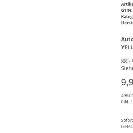
Arti
GTIN:
Kateg
Herste
Auto
YEL
ggf.
Sieh
9,
495,00
inkl. 
Sofor
Liefer