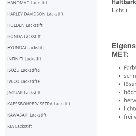
Haltbark
HANOMAG Lackstift
Licht )
HARLEY DAVIDSON Lackstift
HOLDEN Lackstift
HONDA Lackstift
Eigen
HYUNDAI Lackstift
MET:
INFINITI Lackstift
Farb
ISUZU Lackstifte
schn
IVECO Lackstifte
löse
höch
JAGUAR Lackstift
herv
KAESSBOHRER/ SETRA Lackstift
lich
KAWASAKI Lackstift
frei
KIA Lackstift