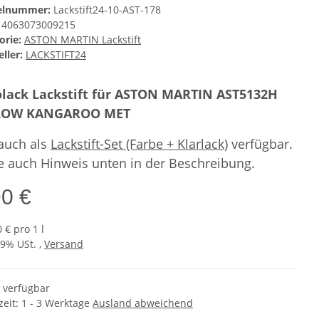
kelnummer:
Lackstift24-10-AST-178
4063073009215
orie:
ASTON MARTIN Lackstift
ller:
LACKSTIFT24
lack Lackstift für ASTON MARTIN AST5132H
LOW KANGAROO MET
 auch als
Lackstift-Set (Farbe + Klarlack)
verfügbar.
e auch Hinweis unten in der Beschreibung.
90 €
 € pro 1 l
19% USt. ,
Versand
t verfügbar
zeit:
1 - 3 Werktage
Ausland abweichend