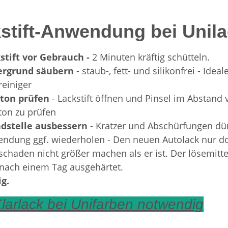
stift-Anwendung bei Unil
stift vor Gebrauch -
2 Minuten kräftig schütteln.
ergrund säubern
- staub-, fett- und silikonfrei - Id
reiniger
bton prüfen
- Lackstift öffnen und Pinsel im Abstan
ton zu prüfen
dstelle ausbessern
- Kratzer und Abschürfungen dün
ndung ggf. wiederholen - Den neuen Autolack nur dort
schaden nicht größer machen als er ist. Der lösemittel
nach einem Tag ausgehärtet.
ig.
larlack bei Unifarben notwendig