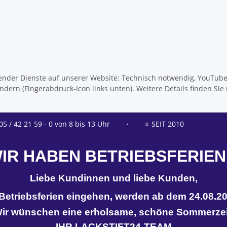
olgender Dienste auf unserer Website: Technisch notwendig, YouTub
dern (Fingerabdruck-Icon links unten). Weitere Details finden Sie
05 / 42 21 59 - 0 von 8 bis 13 Uhr
⋅
⭐ SEIT 2010
IR HABEN BETRIEBSFERIEN
Liebe Kundinnen und liebe Kunden,
n Betriebsferien eingehen, werden ab dem 24.08.20
ir wünschen eine erholsame, schöne Sommerzei
IHR LACKSTIFT24-TEAM