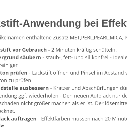
stift-Anwendung bei Effek
rtikelnamen enthaltene Zusatz MET,PERL,PEARL,MICA,
stift vor Gebrauch -
2 Minuten kräftig schütteln.
ergrund säubern
- staub-, fett- und silikonfrei - Id
reiniger
bton prüfen
- Lackstift öffnen und Pinsel im Abstan
ton zu prüfen
dstelle ausbessern
- Kratzer und Abschürfungen dün
ndung ggf. wiederholen - Den neuen Autolack nur dort
schaden nicht größer machen als er ist. Der lösemittel
ocknet.
lack auftragen
- Effektfarben müssen nach 20 Minute
ig.