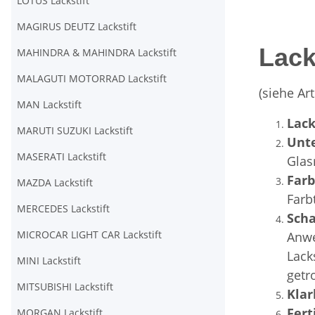
LOTUS Lackstift
MAGIRUS DEUTZ Lackstift
Lack
MAHINDRA & MAHINDRA Lackstift
MALAGUTI MOTORRAD Lackstift
(siehe A
MAN Lackstift
Lack
MARUTI SUZUKI Lackstift
Unt
MASERATI Lackstift
Glas
Far
MAZDA Lackstift
Farb
MERCEDES Lackstift
Scha
MICROCAR LIGHT CAR Lackstift
Anwe
Lack
MINI Lackstift
getr
MITSUBISHI Lackstift
Klar
Fert
MORGAN Lackstift