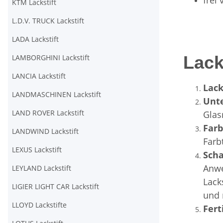
frei
KTM Lackstift
L.D.V. TRUCK Lackstift
LADA Lackstift
Lack
LAMBORGHINI Lackstift
LANCIA Lackstift
Lack
LANDMASCHINEN Lackstift
Unt
LAND ROVER Lackstift
Glas
Far
LANDWIND Lackstift
Farb
LEXUS Lackstift
Scha
Anwe
LEYLAND Lackstift
Lack
LIGIER LIGHT CAR Lackstift
und 
LLOYD Lackstifte
Fert