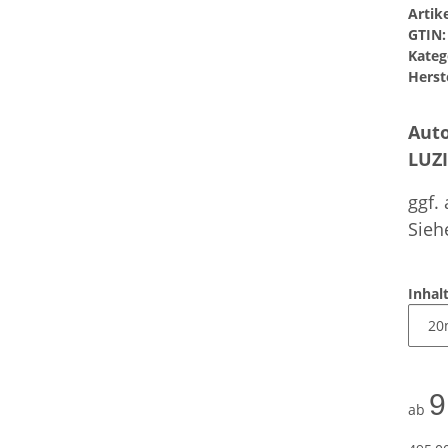
Arti
GTIN:
Kateg
Herste
Auto
LUZ
ggf.
Sieh
Inhal
9
ab