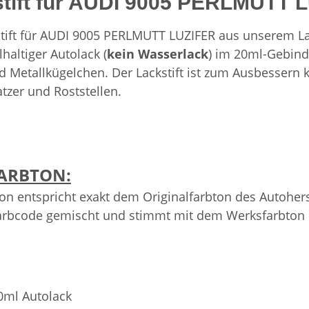
tift für AUDI 9005 PERLMUTT 
tift für AUDI 9005 PERLMUTT LUZIFER aus unserem Lac
lhaltiger Autolack (
kein Wasserlack
) im 20ml-Gebind
d Metallkügelchen. Der Lackstift ist zum Ausbessern kl
tzer und Roststellen.
ARBTON:
on entspricht exakt dem Originalfarbton des Autoher
arbcode gemischt und stimmt mit dem Werksfarbton üb
0ml Autolack