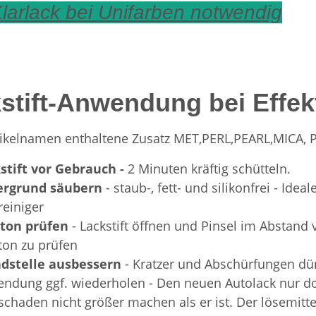
larlack bei Unifarben notwendig
stift-Anwendung bei Effek
rtikelnamen enthaltene Zusatz MET,PERL,PEARL,MICA,
stift vor Gebrauch -
2 Minuten kräftig schütteln.
ergrund säubern
- staub-, fett- und silikonfrei - Id
reiniger
bton prüfen
- Lackstift öffnen und Pinsel im Abstan
ton zu prüfen
dstelle ausbessern
- Kratzer und Abschürfungen dün
ndung ggf. wiederholen - Den neuen Autolack nur dort
schaden nicht größer machen als er ist. Der lösemittel