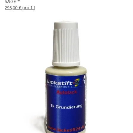
5,90 €
*
295,00 € pro 1 l