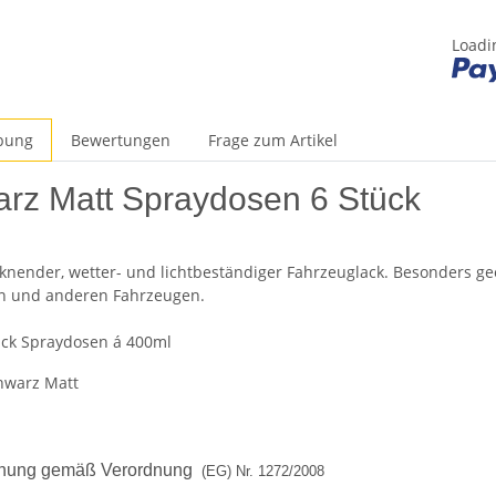
Loadin
bung
Bewertungen
Frage zum Artikel
rz Matt Spraydosen 6 Stück
cknender, wetter- und lichtbeständiger Fahrzeuglack. Besonders ge
n und anderen Fahrzeugen.
tück Spraydosen á 400ml
hwarz Matt
nung gemäß Verordnung
(EG) Nr. 1272/2008