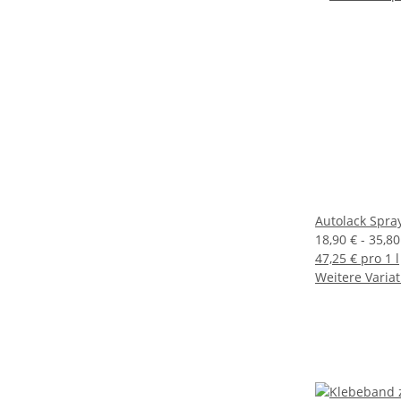
Autolack Spra
18,90 € -
35,8
47,25 € pro 1 l
Weitere Variat