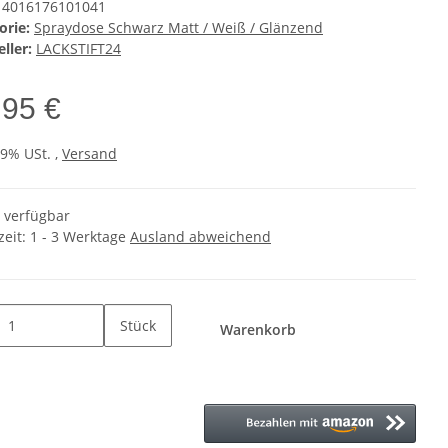
4016176101041
orie:
Spraydose Schwarz Matt / Weiß / Glänzend
ller:
LACKSTIFT24
,95 €
19% USt. ,
Versand
t verfügbar
zeit:
1 - 3 Werktage
Ausland abweichend
Stück
Warenkorb