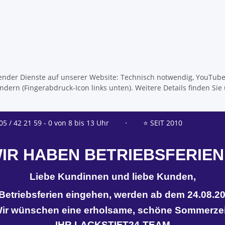
olgender Dienste auf unserer Website: Technisch notwendig, YouTub
dern (Fingerabdruck-Icon links unten). Weitere Details finden Sie
05 / 42 21 59 - 0 von 8 bis 13 Uhr
⋅
⭐ SEIT 2010
IR HABEN BETRIEBSFERIEN
Liebe Kundinnen und liebe Kunden,
n Betriebsferien eingehen, werden ab dem 24.08.20
ir wünschen eine erholsame, schöne Sommerzei
IHR LACKSTIFT24-TEAM