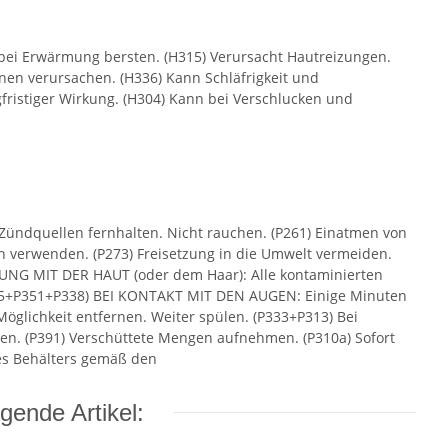
 bei Erwärmung bersten. (H315) Verursacht Hautreizungen.
nen verursachen. (H336) Kann Schläfrigkeit und
ristiger Wirkung. (H304) Kann bei Verschlucken und
Zündquellen fernhalten. Nicht rauchen. (P261) Einatmen von
n verwenden. (P273) Freisetzung in die Umwelt vermeiden.
UNG MIT DER HAUT (oder dem Haar): Alle kontaminierten
305+P351+P338) BEI KONTAKT MIT DEN AUGEN: Einige Minuten
glichkeit entfernen. Weiter spülen. (P333+P313) Bei
ehen. (P391) Verschüttete Mengen aufnehmen. (P310a) Sofort
es Behälters gemäß den
gende Artikel: