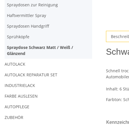
Spraydosen zur Reinigung
Haftvermittler Spray
Spraydosen Handgriff
Beschrei
Sprühköpfe
Spraydose Schwarz Matt / Weiß /
Schwa
Glänzend
AUTOLACK
Schnell tro
AUTOLACK REPARATUR SET
Automobile
INDUSTRIELACK
Inhalt: 6 S
FARBE AUSLESEN
Farbton: Sc
AUTOPFLEGE
ZUBEHÖR
Kennzeich