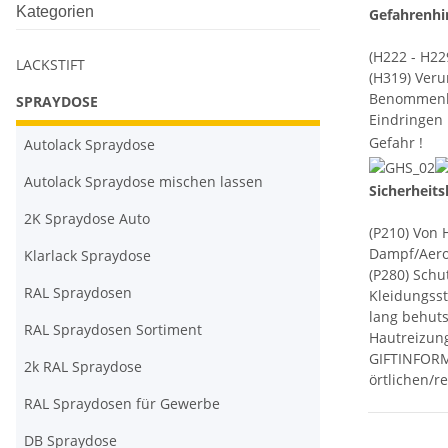
Kategorien
Gefahrenhi
(H222 - H22
LACKSTIFT
(H319) Veru
Benommenhei
SPRAYDOSE
Eindringen 
Gefahr !
Autolack Spraydose
Autolack Spraydose mischen lassen
Sicherheit
2K Spraydose Auto
(P210) Von 
Dampf/Aeros
Klarlack Spraydose
(P280) Sch
RAL Spraydosen
Kleidungss
lang behuts
RAL Spraydosen Sortiment
Hautreizung
GIFTINFORM
2k RAL Spraydose
örtlichen/r
RAL Spraydosen für Gewerbe
DB Spraydose