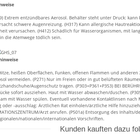
nweise
9) Extrem entzündbares Aerosol. Behälter steht unter Druck: kann
rsacht schwere Augenreizung. (H317) Kann allergische Hautreaktio
t verursachen. (H412) Schädlich für Wasserorganismen, mit langf
in die Atemwege tödlich sein.
shinweise
Hitze, heißen Oberflächen, Funken, offenen Flammen und anderen 
ol vermeiden. (P271) Nur im Freien oder in gut belüfteten Räume
utzhandschuhe/Augenschutz tragen. (P303+P361+P353) BEI BERÜHR
tücke sofort ausziehen. Haut mit Wasser abwaschen/duschen. (P
am mit Wasser spülen. Eventuell vorhandene Kontaktlinsen nach Mö
 oder -ausschlag: Ärztlichen Rat einholen/ärztliche Hilfe hinzuzi
ATIONSZENTRUM/Arzt anrufen. (P501a) Entsorgung des Inhalts/d
egionalen/nationalen/internationalen Vorschriften.
Kunden kauften dazu fol