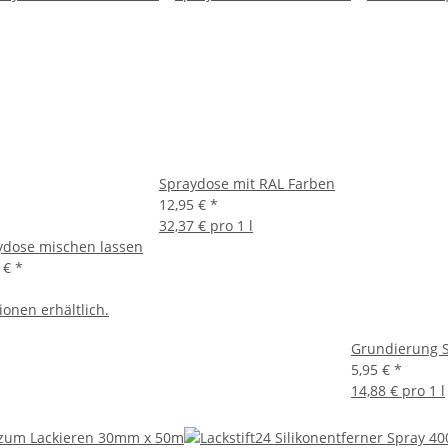
Spraydose mit RAL Farben
12,95 €
*
32,37 € pro 1 l
ydose mischen lassen
0 €
*
ionen erhältlich.
Grundierung S
5,95 €
*
14,88 € pro 1 l