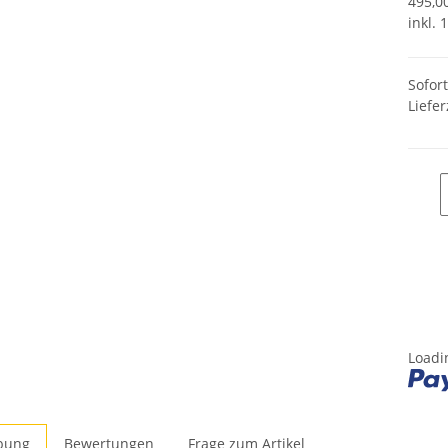
495,00
inkl. 
Sofor
Liefer
Loadin
bung
Bewertungen
Frage zum Artikel