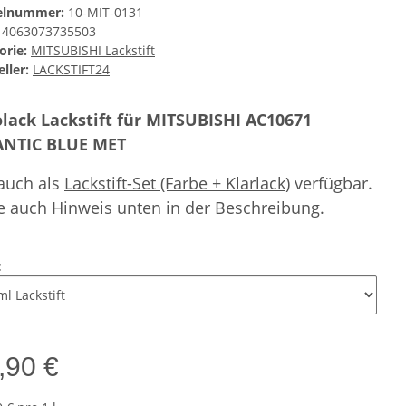
kelnummer:
10-MIT-0131
4063073735503
orie:
MITSUBISHI Lackstift
ller:
LACKSTIFT24
lack Lackstift für MITSUBISHI AC10671
ANTIC BLUE MET
 auch als
Lackstift-Set (Farbe + Klarlack)
verfügbar.
e auch Hinweis unten in der Beschreibung.
t
,90 €