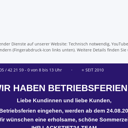
olgender Dienste auf unserer Website: Technisch notwendig, YouTub
dern (Fingerabdruck-Icon links unten). Weitere Details finden Sie
05 / 42 21 59 - 0 von 8 bis 13 Uhr
⋅
⭐ SEIT 2010
IR HABEN BETRIEBSFERIEN
Liebe Kundinnen und liebe Kunden,
n Betriebsferien eingehen, werden ab dem 24.08.20
ir wünschen eine erholsame, schöne Sommerzei
IHR LACKSTIFT24-TEAM