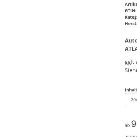
Arti
GTIN:
Kateg
Herste
Auto
ATL
ggf.
Sieh
Inhal
9
ab