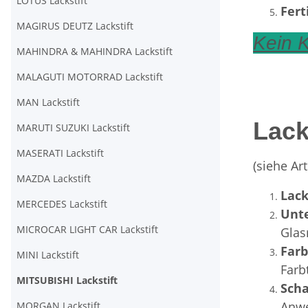
LOTUS Lackstift
Fert
MAGIRUS DEUTZ Lackstift
Kein K
MAHINDRA & MAHINDRA Lackstift
MALAGUTI MOTORRAD Lackstift
MAN Lackstift
Lack
MARUTI SUZUKI Lackstift
MASERATI Lackstift
(siehe A
MAZDA Lackstift
Lack
MERCEDES Lackstift
Unt
MICROCAR LIGHT CAR Lackstift
Glas
Far
MINI Lackstift
Farb
MITSUBISHI Lackstift
Scha
Anwe
MORGAN Lackstift