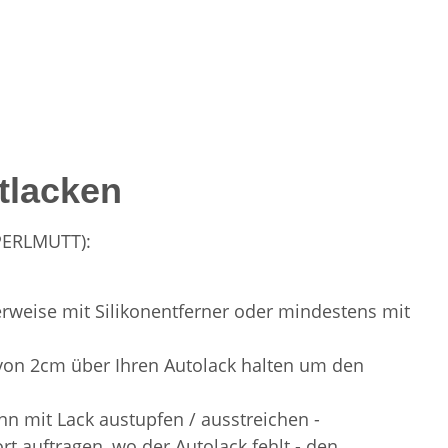
tlacken
 PERLMUTT):
ealerweise mit Silikonentferner oder mindestens mit
d von 2cm über Ihren Autolack halten um den
n mit Lack austupfen / ausstreichen -
 auftragen, wo der Autolack fehlt - den