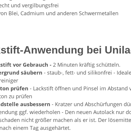
techt und vergilbungsfrei
 von Blei, Cadmium und anderen Schwermetallen
stift-Anwendung bei Unil
stift vor Gebrauch -
2 Minuten kräftig schütteln.
ergrund säubern
- staub-, fett- und silikonfrei - Id
reiniger
bton prüfen
- Lackstift öffnen und Pinsel im Abstan
ton zu prüfen
dstelle ausbessern
- Kratzer und Abschürfungen dün
ndung ggf. wiederholen - Den neuen Autolack nur dort
schaden nicht größer machen als er ist. Der lösemittel
nach einem Tag ausgehärtet.