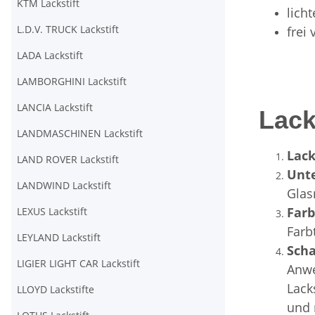
KTM Lackstift
lich
L.D.V. TRUCK Lackstift
frei
LADA Lackstift
LAMBORGHINI Lackstift
LANCIA Lackstift
Lack
LANDMASCHINEN Lackstift
Lack
LAND ROVER Lackstift
Unt
LANDWIND Lackstift
Glas
Far
LEXUS Lackstift
Farb
LEYLAND Lackstift
Scha
LIGIER LIGHT CAR Lackstift
Anwe
Lack
LLOYD Lackstifte
und 