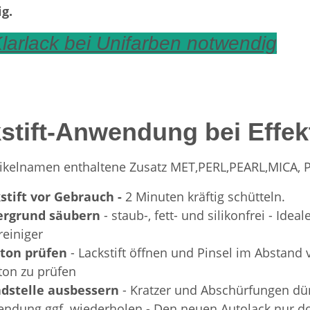
ig.
larlack bei Unifarben notwendig
stift-Anwendung bei Effek
rtikelnamen enthaltene Zusatz MET,PERL,PEARL,MICA,
stift vor Gebrauch -
2 Minuten kräftig schütteln.
ergrund säubern
- staub-, fett- und silikonfrei - Id
reiniger
bton prüfen
- Lackstift öffnen und Pinsel im Abstan
ton zu prüfen
dstelle ausbessern
- Kratzer und Abschürfungen dün
ndung ggf. wiederholen - Den neuen Autolack nur dort